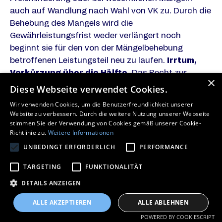
auch auf Wandlung nach Wahl von VK zu. Durch die
Behebung des Mangels wird die
Gewährleistungsfrist weder verlängert noch
beginnt sie für den von der Mängelbehebung
betroffenen Leistungsteil neu zu laufen.
Irrtum,
Verkürzung über die Hälfte.
Das Recht zur
×
Anfechtung wegen Irrtums und wegen Verkürzung
Diese Webseite verwendet Cookies.
über die Hälfte ist ausgeschlossen.
Wir verwenden Cookies, um die Benutzerfreundlichkeit unserer
Schadenersatz und sonstige
Website zu verbessern. Durch die weitere Nutzung unserer Webseite
Ansprüche.
Schadenersatzansprüche und
stimmen Sie der Verwendung von Cookies gemäß unserer Cookie-
Richtlinie zu.
Weitere Informationen
Ansprüche aufgrund anderer Haftungsregelungen,
UNBEDINGT ERFORDERLICH
PERFORMANCE
insbesondere Regressansprüche, des
Auftraggebers sind ausgeschlossen, soweit diese
TARGETING
FUNKTIONALITÄT
nicht auf krass grober Fahrlässigkeit oder Vorsatz
DETAILS ANZEIGEN
von VK beruhen. Derartige Ansprüche verfallen in
sechs Monaten ab Kenntnis des Schadens und des
ALLE AKZEPTIEREN
ALLE ABLEHNEN
Schädigers; jedenfalls aber nach drei Jahren ab der
POWERED BY COOKIESCRIPT
Verletzungshandlung. Von diesem