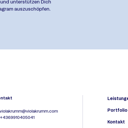
 und unterstützen Dich
stagram auszuschöpfen.
ontakt
Leistung
Portfolio
violakrumm@violakrumm.com
 +4369910405041
Kontakt