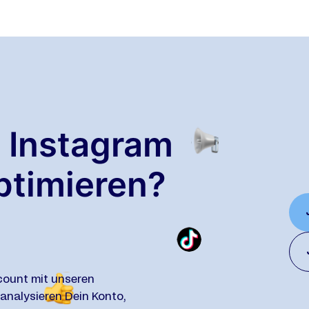
n Instagram
ptimieren?
count mit unseren
nalysieren Dein Konto,